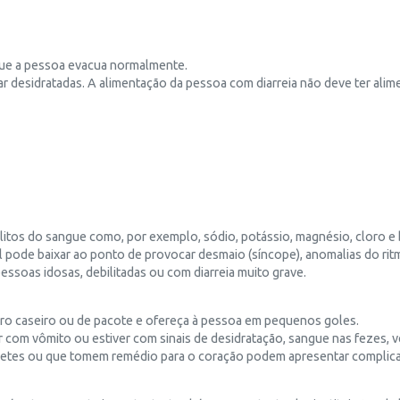
 que a pessoa evacua normalmente.
r desidratadas. A alimentação da pessoa com diarreia não deve ter alime
ólitos do sangue como, por exemplo, sódio, potássio, magnésio, cloro e
al pode baixar ao ponto de provocar desmaio (síncope), anomalias do ritm
essoas idosas, debilitadas ou com diarreia muito grave.
soro caseiro ou de pacote e ofereça à pessoa em pequenos goles.
om vômito ou estiver com sinais de desidratação, sangue nas fezes, ver
abetes ou que tomem remédio para o coração podem apresentar complic