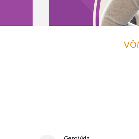
VÔM
GeroVida