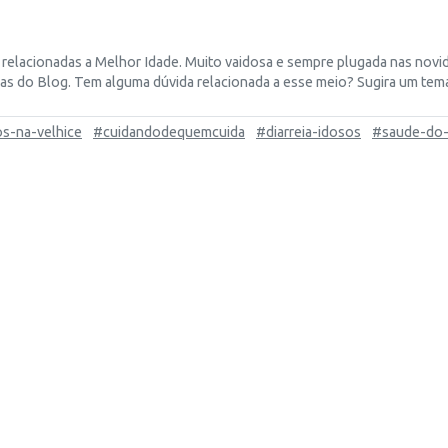
relacionadas a Melhor Idade. Muito vaidosa e sempre plugada nas novid
as do Blog. Tem alguma dúvida relacionada a esse meio? Sugira um tema 
s-na-velhice
#cuidandodequemcuida
#diarreia-idosos
#saude-do-