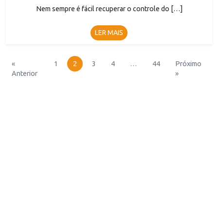
Nem sempre é fácil recuperar o controle do […]
LER MAIS
«
1
2
3
4
…
44
Próximo
Anterior
»