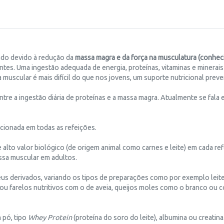
ado devido à
redução da
massa magra e da força na musculatura (conhec
entes. Uma ingestão adequada de energia, proteínas, vitaminas e minerai
muscular é mais difícil do que nos jovens, um suporte nutricional prev
e a ingestão diária de proteínas e a massa magra. Atualmente se fala e
acionada em todas as refeições.
e alto valor biológico (de origem animal como carnes e leite) em cada r
ssa muscular em adultos.
us derivados, variando os tipos de preparações como por exemplo leite 
ou farelos nutritivos com o de aveia, queijos moles como o branco ou 
 pó, tipo
Whey Protein
(proteína do soro do leite), albumina ou creatina