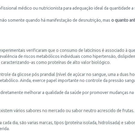
ssional médico ou nutricionista para adequação ideal da quantidade a 
 não somente quando há manifestação de desnutrição, mas
o quanto ant
xperimentais verificaram que o consumo de laticínios é associado à qu
valência de riscos metabólicos individuais como hipertensão, dislipidem
caracterizando-as como proteínas de alto valor biológico.
ntrole da glicose pós prandial (nível de açúcar no sangue, uma a duas h
metabólico. Ainda, exerce papel importante no controle da pressão sang
indiretamente melhorar a qualidade da saúde por promover mudanças n
existem vários sabores no mercado ou sabor neutro acrescido de frutas.
da dia, são varias marcas, tipos (proteína isolada, hidrolisada) e sabo
erida.