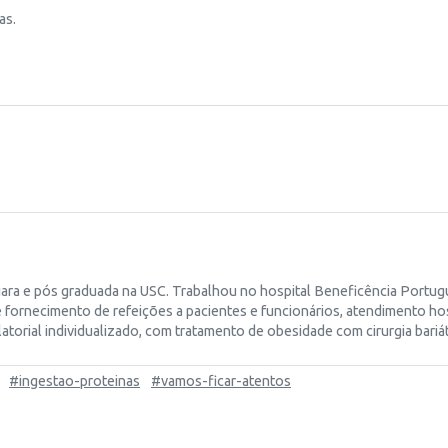
as.
Uniara e pós graduada na USC. Trabalhou no hospital Beneficência Port
 fornecimento de refeições a pacientes e funcionários, atendimento hos
orial individualizado, com tratamento de obesidade com cirurgia bariá
#ingestao-proteinas
#vamos-ficar-atentos