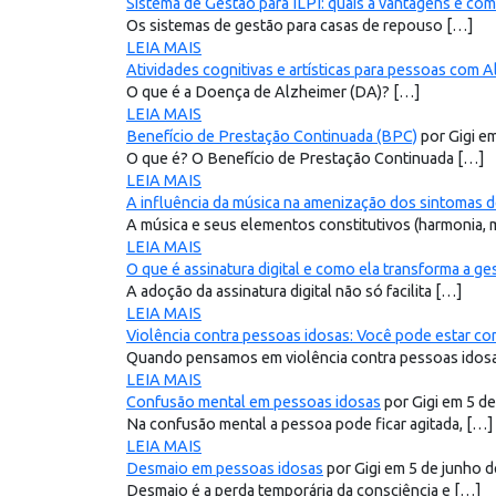
Sistema de Gestão para ILPI: quais a vantagens e com
Os sistemas de gestão para casas de repouso […]
LEIA MAIS
Atividades cognitivas e artísticas para pessoas com 
O que é a Doença de Alzheimer (DA)? […]
LEIA MAIS
Benefício de Prestação Continuada (BPC)
por Gigi e
O que é? O Benefício de Prestação Continuada […]
LEIA MAIS
A influência da música na amenização dos sintomas 
A música e seus elementos constitutivos (harmonia, 
LEIA MAIS
O que é assinatura digital e como ela transforma a ge
A adoção da assinatura digital não só facilita […]
LEIA MAIS
Violência contra pessoas idosas: Você pode estar c
Quando pensamos em violência contra pessoas idosa
LEIA MAIS
Confusão mental em pessoas idosas
por Gigi em 5 d
Na confusão mental a pessoa pode ficar agitada, […]
LEIA MAIS
Desmaio em pessoas idosas
por Gigi em 5 de junho 
Desmaio é a perda temporária da consciência e […]